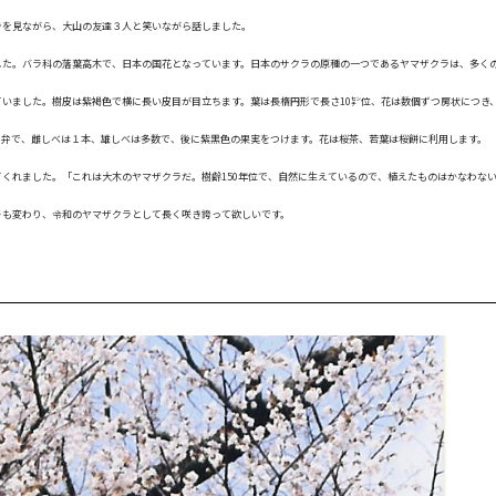
ラを見ながら、大山の友達３人と笑いながら話しました。
した。バラ科の落葉高木で、日本の国花となっています。日本のサクラの原種の一つであるヤマザクラは、多く
いました。樹皮は紫褐色で横に長い皮目が目立ちます。葉は長楕円形で長さ10㌢位、花は数個ずつ房状につき
５弁で、雌しべは１本、雄しべは多数で、後に紫黒色の果実をつけます。花は桜茶、若葉は桜餅に利用します。
くれました。「これは大木のヤマザクラだ。樹齢150年位で、自然に生えているので、植えたものはかなわな
号も変わり、令和のヤマザクラとして長く咲き誇って欲しいです。