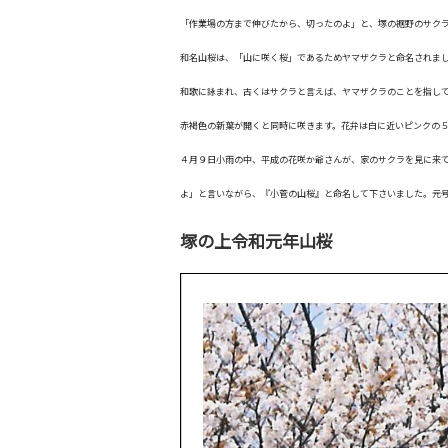
「作業場の方まで伸びたから、切ったのよ」と、塚の裾野のサク
和名山桜は、「山に咲く桜」であるためヤマザクラと命名されま
和歌に詠まれ、古くはサクラと言えば、ヤマザクラのことを指して
赤褐色の新葉が開くと同時に咲きます。花弁は白に近いピンクの
４月９日小雨の中、平成の花咲か爺さんが、家のサクラを見に来て
よ」と言いながら、『小菅の山桜』と命名して下さいました。元
塚の上令和元年山桜