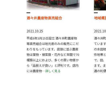
酒々井農産物直売組合
地域概
2021.10.25
2021.10
平成6年3月15日設立 酒々井町農産物
酒々井
等直売組合は地元産のみの販売にこだ
ていま
わりをもっています。店頭に並ぶ農産
の水田
物は葉物・根菜類・花卉など年間で70
作地帯と
種類以上におよび、多くの買い物客か
で、田
ら「品揃えが良い」と評判です。店内
ます。
には農産物
…詳しく見る
通の利