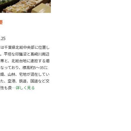
要
.25
町は千葉県北総中央部に位置し
す。平坦な印旛沼と髙﨑川周辺
地帯と、北総台地に連担する畑
なっており、標高約5～35㍍
、畑、山林、宅地が混在してい
また、空港、鉄道、国道など交
便性も良
…詳しく見る